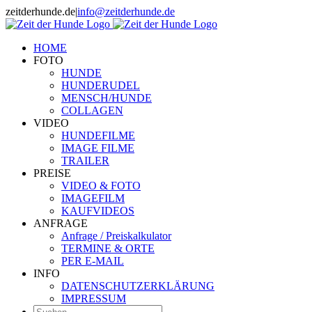
Zum
zeitderhunde.de
|
info@zeitderhunde.de
Inhalt
springen
HOME
FOTO
HUNDE
HUNDERUDEL
MENSCH/HUNDE
COLLAGEN
VIDEO
HUNDEFILME
IMAGE FILME
TRAILER
PREISE
VIDEO & FOTO
IMAGEFILM
KAUFVIDEOS
ANFRAGE
Anfrage / Preiskalkulator
TERMINE & ORTE
PER E-MAIL
INFO
DATENSCHUTZERKLÄRUNG
IMPRESSUM
Suche