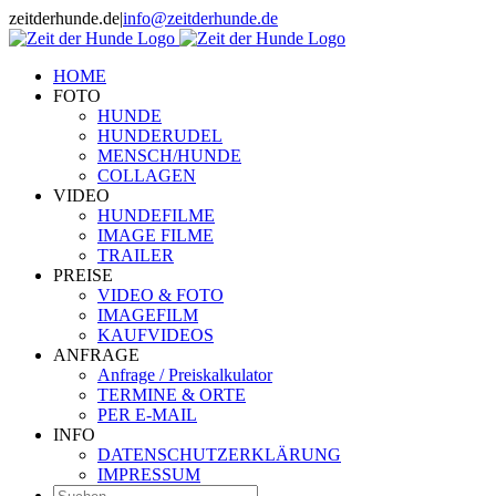
Zum
zeitderhunde.de
|
info@zeitderhunde.de
Inhalt
springen
HOME
FOTO
HUNDE
HUNDERUDEL
MENSCH/HUNDE
COLLAGEN
VIDEO
HUNDEFILME
IMAGE FILME
TRAILER
PREISE
VIDEO & FOTO
IMAGEFILM
KAUFVIDEOS
ANFRAGE
Anfrage / Preiskalkulator
TERMINE & ORTE
PER E-MAIL
INFO
DATENSCHUTZERKLÄRUNG
IMPRESSUM
Suche