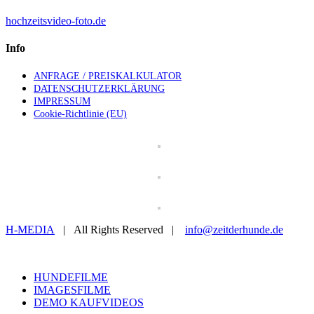
hochzeitsvideo-foto.de
Info
ANFRAGE / PREISKALKULATOR
DATENSCHUTZERKLÄRUNG
IMPRESSUM
Cookie-Richtlinie (EU)
H-MEDIA
| All Rights Reserved |
info@zeitderhunde.de
Toggle
Sliding
HUNDEFILME
Bar
IMAGESFILME
Area
DEMO KAUFVIDEOS