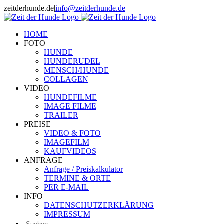
Zum
zeitderhunde.de
|
info@zeitderhunde.de
Inhalt
springen
HOME
FOTO
HUNDE
HUNDERUDEL
MENSCH/HUNDE
COLLAGEN
VIDEO
HUNDEFILME
IMAGE FILME
TRAILER
PREISE
VIDEO & FOTO
IMAGEFILM
KAUFVIDEOS
ANFRAGE
Anfrage / Preiskalkulator
TERMINE & ORTE
PER E-MAIL
INFO
DATENSCHUTZERKLÄRUNG
IMPRESSUM
Suche