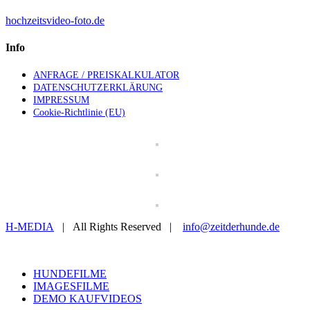
hochzeitsvideo-foto.de
Info
ANFRAGE / PREISKALKULATOR
DATENSCHUTZERKLÄRUNG
IMPRESSUM
Cookie-Richtlinie (EU)
H-MEDIA
| All Rights Reserved |
info@zeitderhunde.de
Toggle
Sliding
HUNDEFILME
Bar
IMAGESFILME
Area
DEMO KAUFVIDEOS