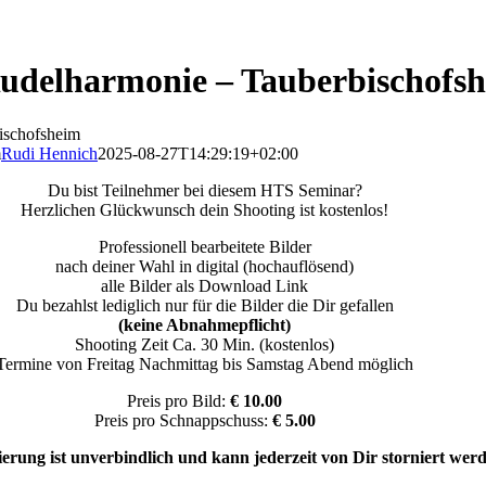
Rudelharmonie – Tauberbischofs
ischofsheim
m
Rudi Hennich
2025-08-27T14:29:19+02:00
Du bist Teilnehmer bei diesem HTS Seminar?
Herzlichen Glückwunsch dein Shooting ist kostenlos!
Professionell bearbeitete Bilder
nach deiner Wahl in digital (hochauflösend)
alle Bilder als Download Link
Du bezahlst lediglich nur für die Bilder die Dir gefallen
(keine Abnahmepflicht)
Shooting Zeit Ca. 30 Min. (kostenlos)
Termine von Freitag Nachmittag bis Samstag Abend möglich
Preis pro Bild:
€ 10.00
Preis pro Schnappschuss:
€ 5.00
erung ist unverbindlich und kann jederzeit von Dir storniert wer