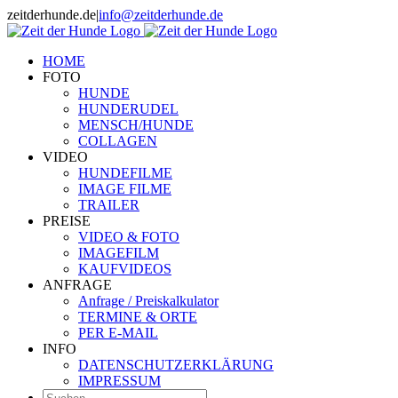
Zum
zeitderhunde.de
|
info@zeitderhunde.de
Inhalt
springen
HOME
FOTO
HUNDE
HUNDERUDEL
MENSCH/HUNDE
COLLAGEN
VIDEO
HUNDEFILME
IMAGE FILME
TRAILER
PREISE
VIDEO & FOTO
IMAGEFILM
KAUFVIDEOS
ANFRAGE
Anfrage / Preiskalkulator
TERMINE & ORTE
PER E-MAIL
INFO
DATENSCHUTZERKLÄRUNG
IMPRESSUM
Suche