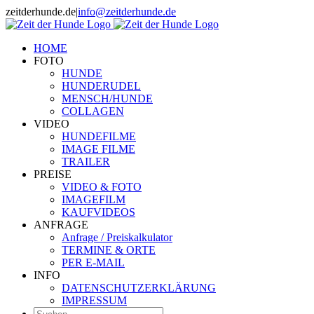
Zum
zeitderhunde.de
|
info@zeitderhunde.de
Inhalt
springen
HOME
FOTO
HUNDE
HUNDERUDEL
MENSCH/HUNDE
COLLAGEN
VIDEO
HUNDEFILME
IMAGE FILME
TRAILER
PREISE
VIDEO & FOTO
IMAGEFILM
KAUFVIDEOS
ANFRAGE
Anfrage / Preiskalkulator
TERMINE & ORTE
PER E-MAIL
INFO
DATENSCHUTZERKLÄRUNG
IMPRESSUM
Suche